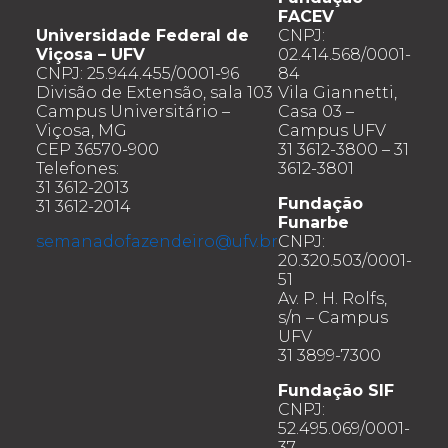
FACEV
Universidade Federal de
CNPJ:
Viçosa – UFV
02.414.568/0001-
CNPJ: 25.944.455/0001-96
84
Divisão de Extensão, sala 103
Vila Giannetti,
Campus Universitário –
Casa 03 –
Viçosa, MG
Campus UFV
CEP 36570-900
31 3612-3800 – 31
Telefones:
3612-3801
31 3612-2013
Fundação
31 3612-2014
Funarbe
semanadofazendeiro@ufv.br
CNPJ:
20.320.503/0001-
51
Av. P. H. Rolfs,
s/n – Campus
UFV
31 3899-7300
Fundação SIF
CNPJ:
52.495.069/0001-
37