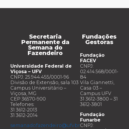
Secretaria
Fundações
Permanente da
Gestoras
Semana do
Fazendeiro
Fundação
FACEV
Universidade Federal de
CNPJ:
Viçosa – UFV
02.414.568/0001-
CNPJ: 25.944.455/0001-96
84
Divisão de Extensão, sala 103
Vila Giannetti,
Campus Universitário –
Casa 03 –
Viçosa, MG
Campus UFV
CEP 36570-900
31 3612-3800 – 31
Telefones:
3612-3801
31 3612-2013
Fundação
31 3612-2014
Funarbe
semanadofazendeiro@ufv.br
CNPJ: