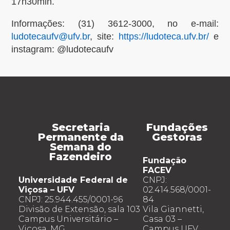
17h30min.
Informações: (31) 3612-3000, no e-mail:
ludotecaufv@ufv.br
, site:
https://ludo
teca.ufv.br/
e
instagram: @ludotecaufv
Secretaria
Fundações
Permanente da
Gestoras
Semana do
Fazendeiro
Fundação
FACEV
Universidade Federal de
CNPJ:
Viçosa – UFV
02.414.568/0001-
CNPJ: 25.944.455/0001-96
84
Divisão de Extensão, sala 103
Vila Giannetti,
Campus Universitário –
Casa 03 –
Viçosa, MG
Campus UFV