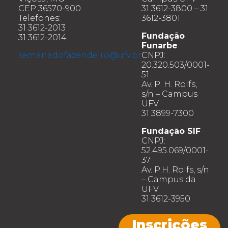
CEP 36570-900
31 3612-3800 – 31
Telefones:
3612-3801
31 3612-2013
Fundação
31 3612-2014
Funarbe
semanadofazendeiro@ufv.br
CNPJ:
20.320.503/0001-
51
Av. P. H. Rolfs,
s/n – Campus
UFV
31 3899-7300
Fundação SIF
CNPJ:
52.495.069/0001-
37
Av. P.H. Rolfs, s/n
– Campus da
UFV
31 3612-3950
Inscrições