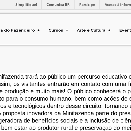
Simplifique!
Comunica BR
Participe
Acesso à infor
a do Fazendeiro
Cursos
Arte e Cultura
Even
fazenda trará ao público um percurso educativo 
ssim, os visitantes entrarão em contato com uma 
 de produção e muito mais! O público conhecerá o
nto para o consumo humano, bem como ações de 
cos e tecnológicos dentro desse circuito, tornando 
 A proposta inovadora da Minifazenda parte do pre
eradora de benefícios sociais e a inclusão de ciê
, bem estar ao produtor rural e preservação do me