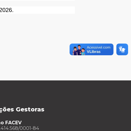
 2026.
ções Gestoras
ão FACEV
.414.568/0001-84